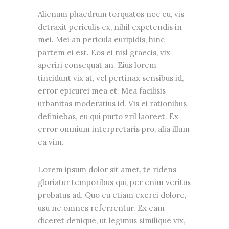
Alienum phaedrum torquatos nec eu, vis
detraxit periculis ex, nihil expetendis in
mei. Mei an pericula euripidis, hinc
partem ei est. Eos ei nisl graecis, vix
aperiri consequat an. Eius lorem
tincidunt vix at, vel pertinax sensibus id,
error epicurei mea et. Mea facilisis
urbanitas moderatius id. Vis ei rationibus
definiebas, eu qui purto zril laoreet. Ex
error omnium interpretaris pro, alia illum
ea vim.
Lorem ipsum dolor sit amet, te ridens
gloriatur temporibus qui, per enim veritus
probatus ad. Quo eu etiam exerci dolore,
usu ne omnes referrentur. Ex eam
diceret denique, ut legimus similique vix,