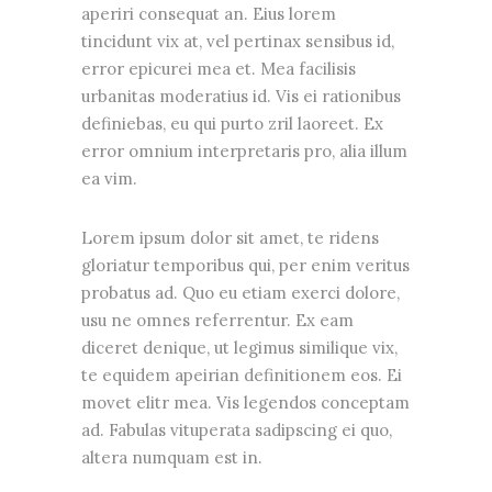
aperiri consequat an. Eius lorem
tincidunt vix at, vel pertinax sensibus id,
error epicurei mea et. Mea facilisis
urbanitas moderatius id. Vis ei rationibus
definiebas, eu qui purto zril laoreet. Ex
error omnium interpretaris pro, alia illum
ea vim.
Lorem ipsum dolor sit amet, te ridens
gloriatur temporibus qui, per enim veritus
probatus ad. Quo eu etiam exerci dolore,
usu ne omnes referrentur. Ex eam
diceret denique, ut legimus similique vix,
te equidem apeirian definitionem eos. Ei
movet elitr mea. Vis legendos conceptam
ad. Fabulas vituperata sadipscing ei quo,
altera numquam est in.